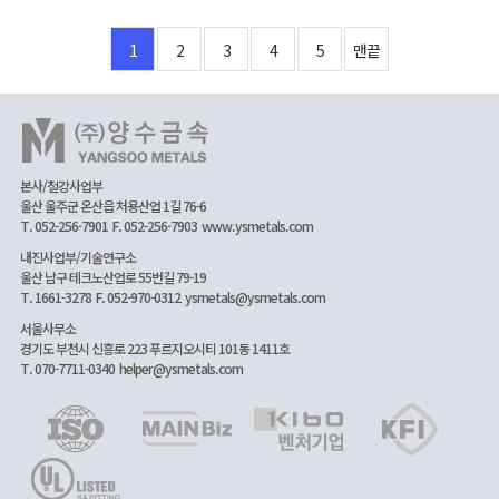
1
2
3
4
5
맨끝
본사/철강사업부
울산 울주군 온산읍 처용산업 1길 76-6
T. 052-256-7901
F. 052-256-7903
www.ysmetals.com
내진사업부/기술연구소
울산 남구 테크노산업로 55번길 79-19
T. 1661-3278
F. 052-970-0312
ysmetals@ysmetals.com
서울사무소
경기도 부천시 신흥로 223 푸르지오시티 101동 1411호
T. 070-7711-0340
helper@ysmetals.com