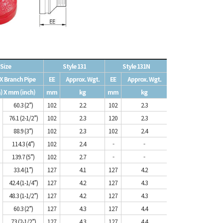
Size
Style 131
Style 131N
X Branch Pipe
EE
Approx. Wgt.
EE
Approx. Wgt.
) X mm (inch)
mm
kg
mm
kg
60.3 (2”)
102
2.2
102
2.3
76.1 (2-1/2”)
102
2.3
120
2.3
88.9 (3”)
102
2.3
102
2.4
114.3 (4”)
102
2.4
-
-
139.7 (5”)
102
2.7
-
-
33.4 (1”)
127
4.1
127
4.2
42.4 (1-1/4”)
127
4.2
127
4.3
48.3 (1-1/2”)
127
4.2
127
4.3
60.3 (2”)
127
4.3
127
4.4
73 (2-1/2”)
127
4.3
127
4.4