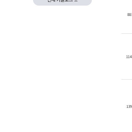
88.
114 
139.