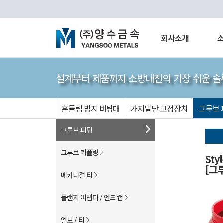
회사소개
설계부터 제품까지 소방내진의 가장 쉬운 솔
흔들림 방지 버팀대
가지말단 고정장치
그루브 
그루브 피팅
그루브 커플링
Sty
[그
메카니컬 티
플랜지 어댑터 / 엔드 캡
엘보 / 티