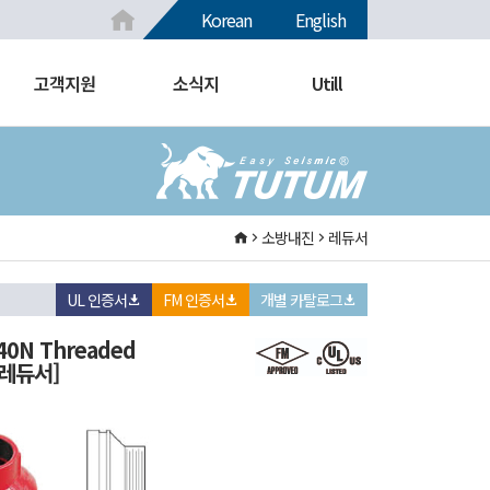
Korean
English
고객지원
소식지
Utill
소방내진
레듀서
UL 인증서
FM 인증서
개별 카탈로그
240N Threaded
 레듀서]