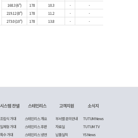
168.3 (6”)
178
10.3
-
-
219.12 (8”)
178
11.2
-
-
273.0 (10”)
178
13.8
-
-
시스템 찬넬
스테인리스
고객지원
소식지
조립식 가대
스테인리스 개요
부서별 문의안내
TUTUM News
일체형 가대
스테인리스 후판
자료실
TUTUM TV
특수 가대
스테인리스 냉연
납품실적
YS News