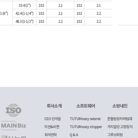
33.4 (1”)
102
2.1
102
2.1
1 (6”)
42.4 (1-1/4”)
102
2.1
102
2.2
48.3 (1-1/2”)
102
2.2
102
2.2
회사소개
소프트웨어
소방내진
CEO 인사말
TUTUM easy-seismic
흔들림방지버팀대
미션&비젼
TUTUM easy-stopper
가지말단 고정장치
회사연혁
Q & A
그루브피팅