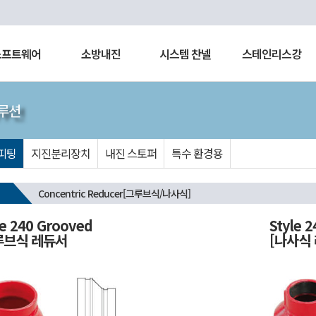
소프트웨어
소방내진
시스템 찬넬
스테인리스강
루션
피팅
지진분리장치
내진 스토퍼
특수 환경용
Concentric Reducer[그루브식/나사식]
le 240 Grooved
Style 
루브식 레듀서
[나사식