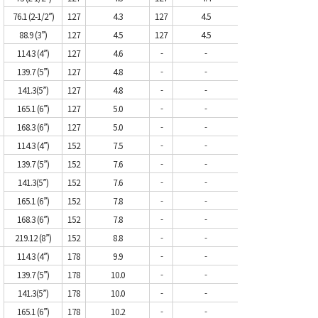
76.1 (2-1/2”)
127
4.3
127
4.5
88.9 (3”)
127
4.5
127
4.5
114.3 (4”)
127
4.6
-
-
139.7 (5”)
127
4.8
-
-
141.3(5”)
127
4.8
-
-
165.1 (6”)
127
5.0
-
-
168.3 (6”)
127
5.0
-
-
114.3 (4”)
152
7.5
-
-
139.7 (5”)
152
7.6
-
-
141.3(5”)
152
7.6
-
-
165.1 (6”)
152
7.8
-
-
168.3 (6”)
152
7.8
-
-
219.12 (8”)
152
8.8
-
-
114.3 (4”)
178
9.9
-
-
139.7 (5”)
178
10.0
-
-
141.3(5”)
178
10.0
-
-
165.1 (6”)
178
10.2
-
-