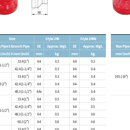
Size
Style 240
Style 240N
 Pipe X Branch Pipe
EE
Approx. Wgt.
EE
Approx. Wgt.
Run Pipe 
(inch) X mm (inch)
mm
kg
mm
kg
mm (inch
33.4 (1”)
64
0.3
64
0.3
1-1/2”)
42.4 (1-1/4”)
64
0.3
64
0.4
33.4 (1”)
64
0.3
64
0.4
165.1 (6”)
 (2”)
42.4 (1-1/4”)
64
0.4
64
0.4
48.3 (1-1/2”)
64v
0.4
64
0.4
33.4 (1”)
64
0.5
64
0.5
42.4 (1-1/4”)
64
0.5
64
0.5
2-1/2”)
48.3 (1-1/2”)
64
0.5
64
0.6
60.3 (2”)
64
0.6
64
0.6
33.4 (1”)
64
0.6
64
0.6