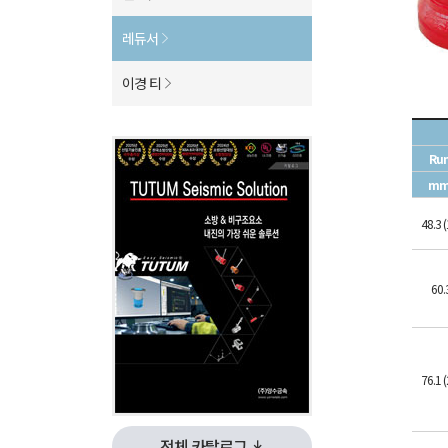
레듀서
이경 티
Run
mm 
48.3 (
60.3
76.1 (
전체 카탈로그